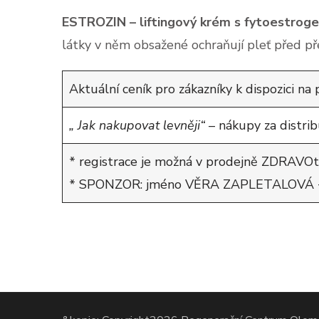
ESTROZIN – liftingový krém s fytoestrog
látky v něm obsažené ochraňují pleť před p
Aktuální ceník pro zákazníky k dispozici na
„ Jak nakupovat levněji“
– nákupy za distri
* registrace je možná v prodejně ZDRAVOték
* SPONZOR: jméno VĚRA ZAPLETALOVÁ + r