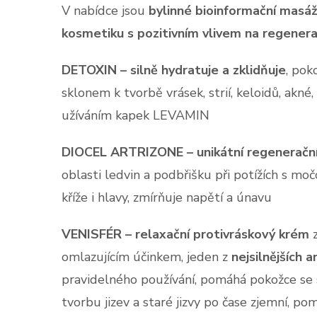
V nabídce jsou
bylinné bioinformační masá
kosmetiku s pozitivním vlivem na regenerac
DETOXIN – silně hydratuje a zklidňuje
, pok
sklonem k tvorbě vrásek, strií, keloidů, akné
užíváním kapek LEVAMIN
DIOCEL ARTRIZONE – unikátní regenerační 
oblasti ledvin a podbřišku při potížích s mo
kříže i hlavy, zmírňuje napětí a únavu
VENISFÉR – relaxační protivráskový krém
z
omlazujícím účinkem, jeden z
nejsilnějších a
pravidelného používání, pomáhá pokožce se s
tvorbu jizev a staré jizvy po čase zjemní, po