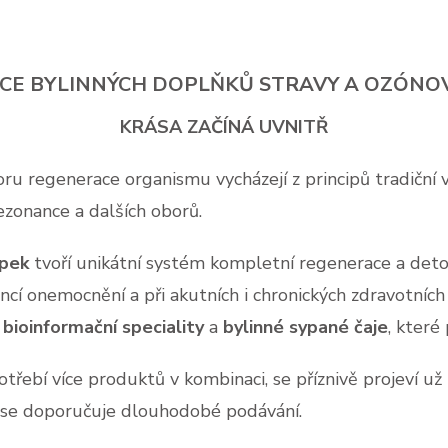
CE BYLINNÝCH DOPLŇKŮ STRAVY A OZÓNO
KRÁSA ZAČÍNÁ UVNITŘ
oru regenerace organismu vycházejí z principů tradiční 
ezonance a dalších oborů.
apek
tvoří unikátní systém kompletní regenerace a det
onemocnění a při akutních i chronických zdravotních p
í
bioinformační speciality
a
bylinné sypané čaje
, které
třebí více produktů v kombinaci, se příznivě projeví u
ů se doporučuje dlouhodobé podávání.