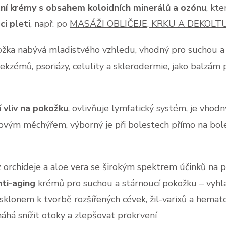
žní krémy s obsahem koloidních minerálů a ozónu
, kte
i pleti
, např. po
MASÁŽI OBLIČEJE, KRKU A DEKOLT
ožka nabývá mladistvého vzhledu, vhodný pro suchou a
, ekzémů, psoriázy, celulity a sklerodermie, jako balzám
vliv na pokožku
, ovlivňuje lymfatický systém, je
vhodný
čovým měchýřem, výborný je při bolestech přímo na boles
 orchideje a aloe vera se širokým spektrem účinků na 
nti-aging
krémů pro suchou a stárnoucí pokožku – vyhlaz
klonem k tvorbě rozšířených cévek, žil-varixů a hemat
máhá snížit otoky a zlepšovat prokrvení