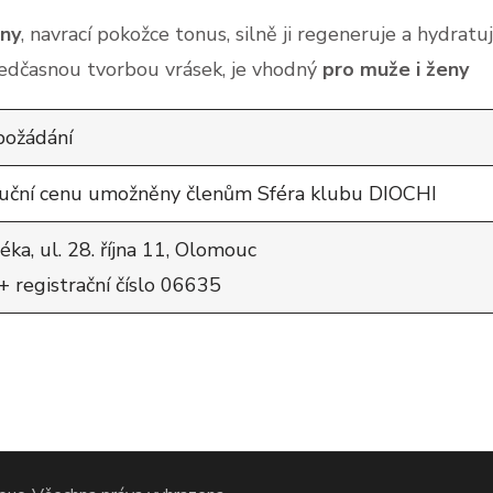
eny
, navrací pokožce tonus, silně ji regeneruje a hydratu
ředčasnou tvorbou vrásek, je vhodný
pro muže i ženy
 požádání
buční cenu umožněny členům Sféra klubu DIOCHI
a, ul. 28. října 11, Olomouc
egistrační číslo 06635