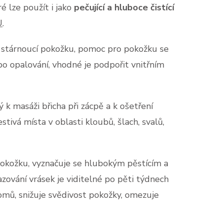
ré lze použít i jako
pečující a hluboce čistící
U
.
 stárnoucí pokožku, pomoc pro pokožku se
 po opalování, vhodné je podpořit vnitřním
 k masáži břicha při zácpě a k ošetření
tivá místa v oblasti kloubů, šlach, svalů,
pokožku, vyznačuje se hlubokým pěstícím a
ování vrásek je viditelné po pěti týdnech
omů, snižuje svědivost pokožky, omezuje