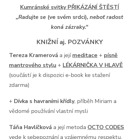
Kumránské svitky PŘIKÁZÁNÍ ŠTĚSTÍ
„Radujte se
(ve svém srdci)
, neboť radost
koná zázraky.“
KNIŽNÍ aj. POZVÁNKY
Tereza Kramerová
a její
meditace
+
písně
mantrového stylu
+
LÉKÁRNIČKA V HLAVĚ
(součástí je k dispozici e-book ke stažení
zdarma)
+
Dívka s havraními křídly
, příběh Miriam a
vědomé používání vlastní mysli
Táňa Havlíčková
a její metoda
OCTO CODES
vede k sebepoznání a vzájemnému respektu,