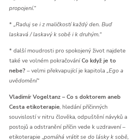
propojení.“
*
„Raduj se i z maličkostí každý den. Buď
laskavá / laskavý k sobě i k druhým.“
* další moudrosti pro spokojený život najdete
také ve volném pokračování
Co když je to
nebe?
– velmi překvapující je kapitola
„Ego a
uvědomění“
Vladimír Vogeltanz – Co s doktorem aneb
Cesta etikoterapie
, hledání příčinných
souvislostí v nitru člověka, odpuštění návyků a
postojů a odstranění příčin vede k uzdravení –
etikoterapie „
pomáhá vrátit se do lásky k sobě,