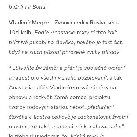
bližním a Bohu“
Vladimír Megre – Zvonící cedry Ruska
, série
10ti knih
„Podle Anastasie texty těchto knih
příznivě působí na člověka, nejlépe je text číst,
když na sluch působí přirozené zvuky přírody“
*
„Stvořitelův záměr a přání je společné tvoření
a radost pro všechny z jeho pozorování“
, a tak
Anastasia sdílí s Vladimírem své záměry na
obnovu a rozkvět Země pomocí projektu
tvorby rodových statků, neboť
„předurčení
člověka a lidstva celkově je zdokonalovat životní
prostor, což také znamená zdokonalovat sebe“
,
je třeba si uvědomit, že
„lidská mysl je