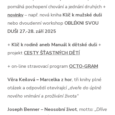
pomáhá pochopení chování a jednání druhých +
novinky
– např. nová kniha
Klíč k mužské duši
nebo dvoudenní workshop
OBLÉKNI SVOU
DUŠI 27.-28. září 2025
+
Klíč k rodině aneb Manuál k dětské duši
+
projekt
CESTY ŠŤASTNÝCH DĚTÍ
+ on-line stravovací program
OCTO-GRAM
Věra Keilová
–
Marcelka z hor
, tři knihy plné
otázek a odpovědí otevírající
„dveře do úplně
nového vnímání a prožívání života“
Joseph Benner – Neosobní život
, motto:
„Dříve