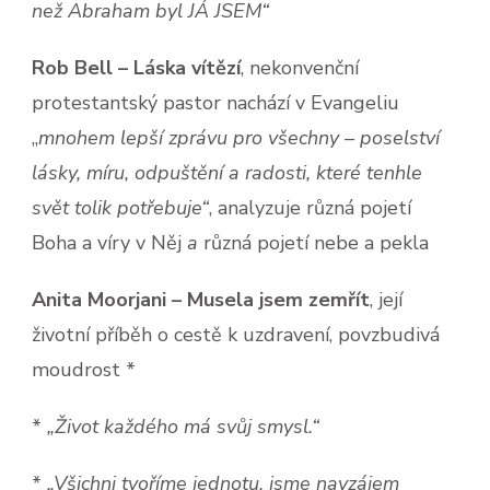
než Abraham byl JÁ JSEM“
Rob Bell – Láska vítězí
, nekonvenční
protestantský pastor nachází v Evangeliu
„
mnohem lepší zprávu pro všechny – poselství
lásky, míru, odpuštění a radosti, které tenhle
svět tolik potřebuje“
, analyzuje různá pojetí
Boha a víry v Něj
a
různá pojetí nebe a pekla
Anita Moorjani – Musela jsem zemřít
, její
životní příběh o cestě k uzdravení, povzbudivá
moudrost *
*
„Život každého má svůj smysl.“
*
„Všichni tvoříme jednotu, jsme navzájem